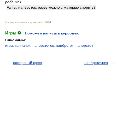
ребёнке
)
Ах ты, напёрсток, разве можно с матерью спорить?
Словарь многих выражений
.
2014
.
Игры ⚽
Поможем написать курсовую
Синонимы
:
игра
,
колпачок
,
наперсточек
,
напёрсток
,
наперсток
наперсный крест
напёрсточник