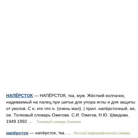
НАПЁРСТОК
— НАПЁРСТОК, тка, муж. Жёсткий колпачок,
надеваемый на палец при шитье для упора иглы и для защиты
от уколов. С н. кто что н. (очень мал). | прил. напёрсточный, ая,
ое. Толковый словарь Ожегова. С.И. Ожегов, Н.Ю. Шведова.
1949 1992 …
Толковый словарь Ожегова
напёрсток
— напёрсток, тка …
Русский орфографический словарь