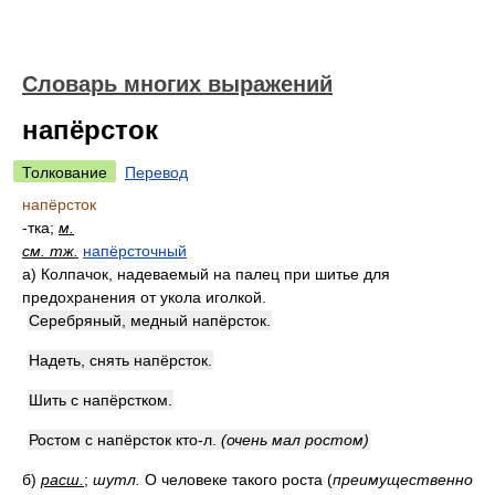
Словарь многих выражений
напёрсток
Толкование
Перевод
напёрсток
-тка;
м.
см. тж.
напёрсточный
а)
Колпачок, надеваемый на палец при шитье для
предохранения от укола иголкой.
Серебряный, медный напёрсток.
Надеть, снять напёрсток.
Шить с напёрстком.
Ростом с напёрсток кто-л.
(очень мал ростом)
б)
расш.
;
шутл.
О человеке такого роста
(
преимущественно