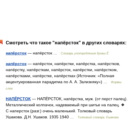
Смотреть что такое "напёрсток" в других словарях:
напёрсток
— напёрсток …
Словарь употребления буквы Ё
напёрсток
— напёрсток, напёрстки, напёрстка, напёрстков,
напёрстку, напёрсткам, напёрсток, напёрстки, напёрстком,
напёрстками, напёрстке, напёрстках (Источник: «Полная
акцентуированная парадигма по А. А. Зализняку») …
Формы
слов
НАПЁРСТОК
— НАПЁРСТОК, напёрстка, муж. (от перст палец).
Металлический колпачок, надеваемый при шитье на палец. ❖
С наперсток (разг.) очень маленький. Толковый словарь
Ушакова. Д.Н. Ушаков. 1935 1940 …
Толковый словарь Ушакова