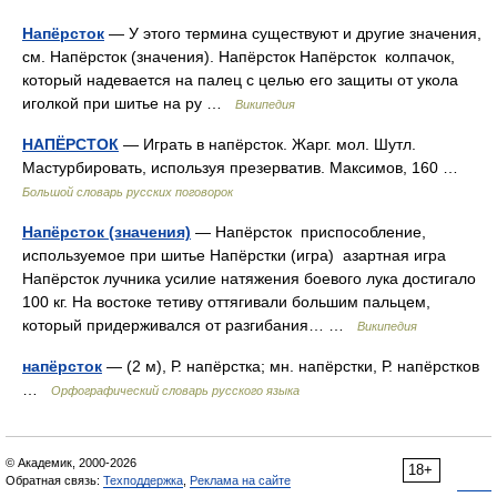
Напёрсток
— У этого термина существуют и другие значения,
см. Напёрсток (значения). Напёрсток Напёрсток колпачок,
который надевается на палец с целью его защиты от укола
иголкой при шитье на ру …
Википедия
НАПЁРСТОК
— Играть в напёрсток. Жарг. мол. Шутл.
Мастурбировать, используя презерватив. Максимов, 160 …
Большой словарь русских поговорок
Напёрсток (значения)
— Напёрсток приспособление,
используемое при шитье Напёрстки (игра) азартная игра
Напёрсток лучника усилие натяжения боевого лука достигало
100 кг. На востоке тетиву оттягивали большим пальцем,
который придерживался от разгибания… …
Википедия
напёрсток
— (2 м), Р. напёрстка; мн. напёрстки, Р. напёрстков
…
Орфографический словарь русского языка
© Академик, 2000-2026
18+
Обратная связь:
Техподдержка
,
Реклама на сайте